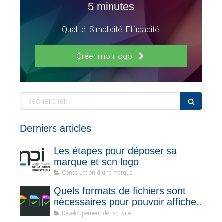
5 minutes
Qualité. Simplicité. Efficacité.
Créer mon logo
Rechercher
Derniers articles
Les étapes pour déposer sa
marque et son logo
Construction d'une marque
Quels formats de fichiers sont
nécessaires pour pouvoir afficher
votre logo sur tous les supports ?
Développement de l'activité