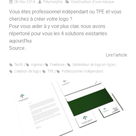
08 Nov 2016
Polymorphic
Construction d'une marque
Vous êtes professionnel indépendant ou TPE et vous
cherchez à créer votre logo ?
Pour vous aider à y voir plus clair, nous avons
répertorié pour vous les 4 solutions existantes
aujourd’hui.
Source...
Lire l'article
Tarifs
Agence
Freelance
Générateur de logo en ligne
Création de logo
TPE
Professionnel indépendant