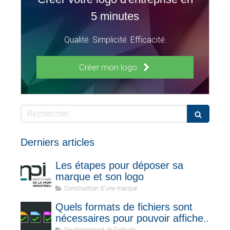
5 minutes
Qualité. Simplicité. Efficacité.
Créer mon logo
Rechercher
Derniers articles
Les étapes pour déposer sa
marque et son logo
Construction d'une marque
Quels formats de fichiers sont
nécessaires pour pouvoir afficher
votre logo sur tous les supports ?